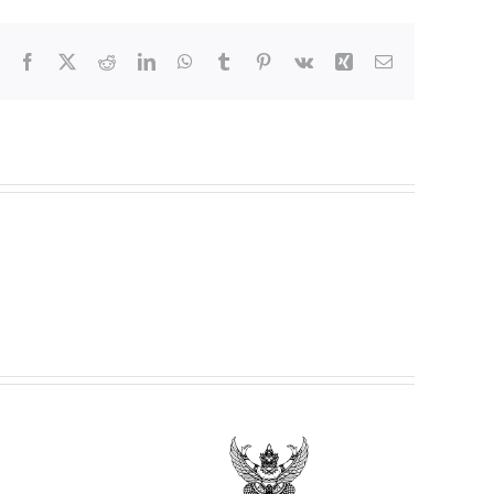
Facebook
X
Reddit
LinkedIn
WhatsApp
Tumblr
Pinterest
Vk
Xing
Email
ยฯ เรื่อง