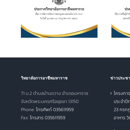
เรียน
วิชาชีพ (ปวช.) พุทธศักราช
ไลน์
2562 และระดับ
 และ 31
ประกาศนียบัตรวิชาชีพชั้น
569
สูง (ปวส.) พุทธศักราช
2567 ภาคเรียนฤดูร้อน
ประจำปีการศึกษา 2568
วิทยาลัยการอาชีพมหาราช
ข่าวประชาส
71 ม.2 ตำบลบ้านขวาง อำเภอมหาราช
โครงการ
จังหวัดพระนครศรีอยุธยา 13150
ประจำปีก
Phone:
โทรศัพท์ 035611959
23 กรกฎ
Fax:
โทรสาร 035611959
อาหาร ว