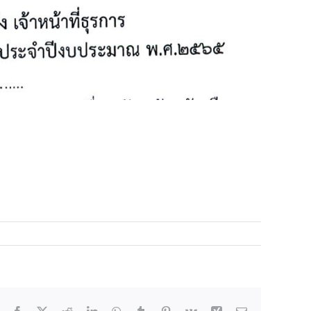
Facebook
X
Reddit
LinkedIn
WhatsApp
Tumblr
Pinterest
Vk
Xing
Email