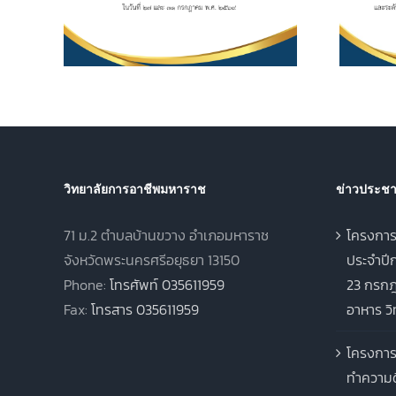
 และ 31
ประกาศนียบัตรวิชาชีพชั้น
569
สูง (ปวส.) พุทธศักราช
2567 ภาคเรียนฤดูร้อน
ประจำปีการศึกษา 2568
วิทยาลัยการอาชีพมหาราช
ข่าวประชาส
71 ม.2 ตำบลบ้านขวาง อำเภอมหาราช
โครงการ
จังหวัดพระนครศรีอยุธยา 13150
ประจำปีก
Phone:
โทรศัพท์ 035611959
23 กรกฎ
Fax:
โทรสาร 035611959
อาหาร ว
โครงการ
ทำความด