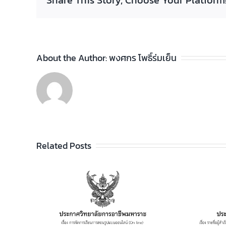
Share This Story, Choose Your Platform
About the Author:
พงศกร โพธิ์ร่มเย็น
Related Posts
ประกาศวิทยาลัยฯ เรื่อง
รายชื่อผู้สำเร็จการศึกษา
อาชีพ
ระดับประกาศนียบัตร
เรียน
วิชาชีพ (ปวช.) พุทธศักราช
ไลน์
2562 และระดับ