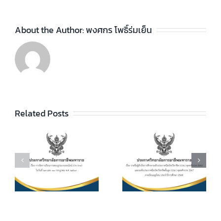
About the Author:
พงศกร โพธิ์ร่มเย็น
ประกาศวิทยา
ลัยฯ เรื่อง ราย
ชื่อผู้สำเร็จการ
ประกาศวิทยา
ัย
Related Posts
ศึกษาระดับ
ลัยฯ เรื่อง เรื่อง
ประกาศนียบัตร
กำหนดการ และ
วิชาชีพ (ปวช.)
อัตราการจัดเก็บ
ร
พุทธศักราช
ค่าบำรุงการ
2562 และระดับ
ศึกษา ค่า
ประกาศนียบัตร
หน่วยกิตรายวิชา
7
วิชาชีพชั้นสูง
ประจำภาคเรียน
(ปวส.)
ที่ 1 ปีการศึกษา
.