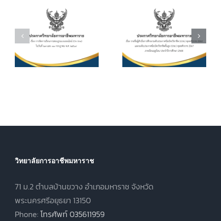
ประกาศนียบัตร
กำหนดการ และ
วิชาชีพ (ปวช.)
อัตราการจัดเก็บ
ร
พุทธศักราช
ค่าบำรุงการ
2562 และระดับ
ศึกษา ค่า
ประกาศนียบัตร
หน่วยกิตรายวิชา
7
วิชาชีพชั้นสูง
ประจำภาคเรียน
(ปวส.)
ที่ 1 ปีการศึกษา
.
พุทธศักราช
2569
2567 ภาคเรียน
ฤดูร้อน ประจำปี
การศึกษา 2568
วิทยาลัยการอาชีพมหาราช
71 ม.2 ตำบลบ้านขวาง อำเภอมหาราช จังหวัด
พระนครศรีอยุธยา 13150
Phone:
โทรศัพท์ 035611959