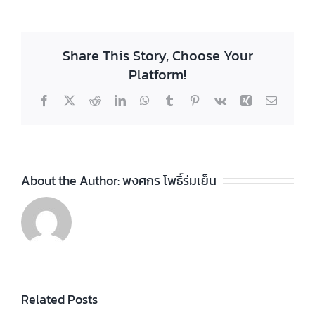
Share This Story, Choose Your
Platform!
Facebook
X
Reddit
LinkedIn
WhatsApp
Tumblr
Pinterest
Vk
Xing
Email
About the Author:
พงศกร โพธิ์ร่มเย็น
ประกาศวิทยา
ลัยฯ เรื่อง ราย
ชื่อผู้สำเร็จการ
ประกาศวิทยา
ัย
Related Posts
ศึกษาระดับ
ลัยฯ เรื่อง เรื่อง