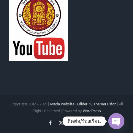
Copyright 2012 - 2021 |
Avada Website Builder
by
ThemeFusion
| All
Rights Reserved | Powered by
WordPress
ติดต่อ/ร้องเรียน
Facebook
X
Instagram
Pinterest
Open