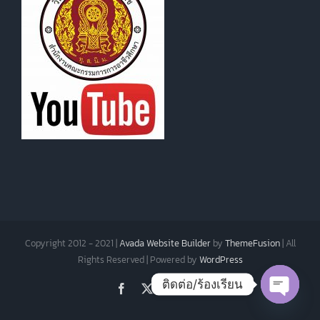
Copyright 2012 - 2021 |
Avada Website Builder
by
ThemeFusion
| All
Rights Reserved | Powered by
WordPress
ติดต่อ/ร้องเรียน
Facebook
X
Instagram
Pinterest
Open
chaty