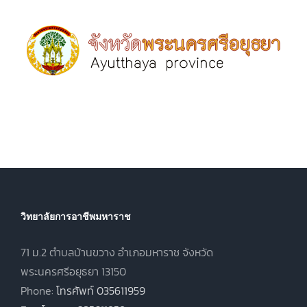
วิทยาลัยการอาชีพมหาราช
71 ม.2 ตำบลบ้านขวาง อำเภอมหาราช จังหวัด
พระนครศรีอยุธยา 13150
Phone:
โทรศัพท์ 035611959