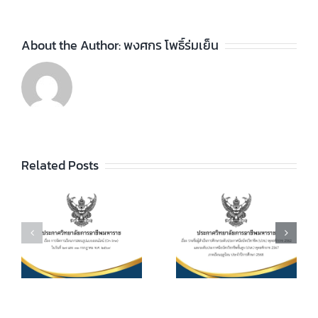
About the Author:
พงศกร โพธิ์ร่มเย็น
ประกาศวิทยา
ลัยฯ เรื่อง ราย
ชื่อผู้สำเร็จการ
ประกาศวิทยา
ัย
Related Posts
ศึกษาระดับ
ลัยฯ เรื่อง เรื่อง
ประกาศนียบัตร
กำหนดการ และ
วิชาชีพ (ปวช.)
อัตราการจัดเก็บ
ร
พุทธศักราช
ค่าบำรุงการ
2562 และระดับ
ศึกษา ค่า
ประกาศนียบัตร
หน่วยกิตรายวิชา
7
วิชาชีพชั้นสูง
ประจำภาคเรียน
(ปวส.)
ที่ 1 ปีการศึกษา
.