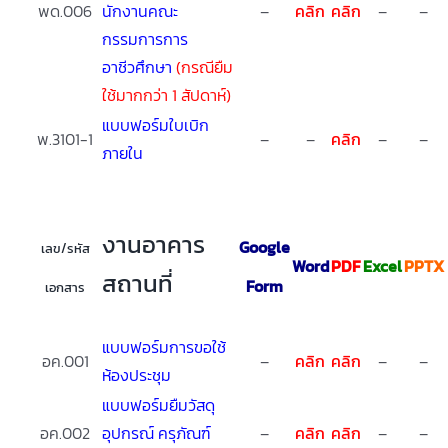
พด.006
นักงานคณะ
–
คลิก
คลิก
–
–
กรรมการการ
อาชีวศึกษา
(กรณียืม
ใช้มากกว่า 1 สัปดาห์)
แบบฟอร์มใบเบิก
พ.3101-1
–
–
คลิก
–
–
ภายใน
งานอาคาร
Google
เลข/รหัส
Word
PDF
Excel
PPTX
สถานที่
Form
เอกสาร
แบบฟอร์มการขอใช้
อค.001
–
คลิก
คลิก
–
–
ห้องประชุม
แบบฟอร์มยืมวัสดุ
อค.002
อุปกรณ์ ครุภัณฑ์
–
คลิก
คลิก
–
–