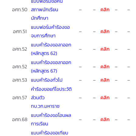
แบบฟอร์มขอคืน
อศท.50
สภาพนักเรียน
–
–
คลิก
–
–
นักศึกษา
แบบฟอร์มคำร้องขอ
อศท.51
–
–
คลิก
–
–
จบการศึกษา
แบบคำร้องขอลาออก
อศท.52
–
–
คลิก
–
–
(หลักสูตร 62)
แบบคำร้องขอลาออก
อศท.52
–
–
คลิก
–
–
(หลักสูตร 67)
อศท.53
แบบคำร้องทั่วไป
–
–
คลิก
–
–
คำร้องขอแก้ไขประวัติ
อศท.57
ส่วนตัว
–
–
คลิก
–
–
ทบ.วก.มหาราช
แบบคำร้องขอโอนผล
อศท.68
–
–
คลิก
–
–
การเรียน
แบบคำร้องขอเทียบ