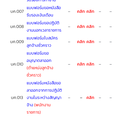
แบบฟอร์มขอหนังสือ
บค.007
–
คลิก
คลิก
–
–
รับรองเงินเดือน
แบบฟอร์มขอปฏิบัติ
บค.008
–
คลิก
คลิก
–
–
งานนอกเวลาราชการ
แบบฟอร์มใบสมัคร
บค.009
–
คลิก
คลิก
–
–
ลูกจ้างชั่วคราว
แบบฟอร์มขอ
อนุญาตลาออก
บค.010
–
คลิก
คลิก
–
–
(ตำแหน่งลูกจ้าง
ชั่วคราว)
แบบฟอร์มหนังสือขอ
ลาออกจากการปฏิบัติ
บค.013
งานในระหว่างสัญญา
–
–
คลิก
–
–
จ้าง
(พนักงาน
ราชการ)