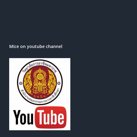
Mice on youtube channel